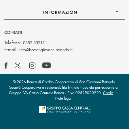
INFORMAZIONI
CONTATTI
Telefono:
0882 837111
(si apre l’app di posta elettr
E-mail:
info@bccsangiovannirotondo.it
© 2026 Banca di Credito Cooperativo di San Giovanni Rotondo
Società Cooperativa a responsabilità limitata - Società partecipante al
Gruppo IVA Cassa Centrale Banca · P.Iva 02529020220
Crediti
|
Note legali