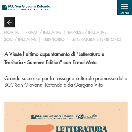
Salta al contenuto principale
MENU
NOVITÀ
PRIVATI / INIZIATIVE
IMPRESE / INIZIATIVE
SOCI / INIZIATIVE
TERRITORIO
LETTERATURA E TERRITORIO
A Vieste l'ultimo appuntamento di "Letteratura e
Territorio - Summer Edition" con Ermal Meta
Grande successo per la rassegna culturale
promossa dalla
BCC San Giovanni Rotondo e da Gargano Vita