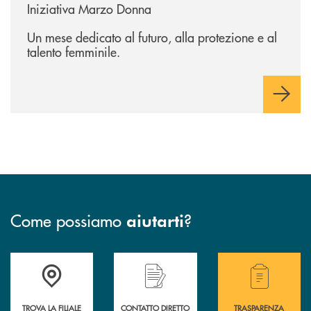
Iniziativa Marzo Donna
Un mese dedicato al futuro, alla protezione e al
talento femminile.
Come possiamo
?
aiutarti
Accedi all' elenco completo delle filiali della BCC San Giovanni Rotond
Hai bisogno di assistenza immediata? Contatta
Hai bisogno di alcuni
TROVA LA FILIALE
CONTATTO DIRETTO
TRASPARENZA