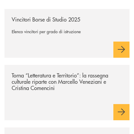
/news/vincitori-borse-di-studio-2025/
Vincitori Borse di Studio 2025
Elenco vincitori per grado di istruzione
/news/torna-letteratura-e-territorio-la-rassegna-culturale-riparte-con-ma
Torna “Letteratura e Territorio”: la rassegna
culturale riparte con Marcello Veneziani e
Cristina Comencini
/news/iniziativa-marzo-donna/