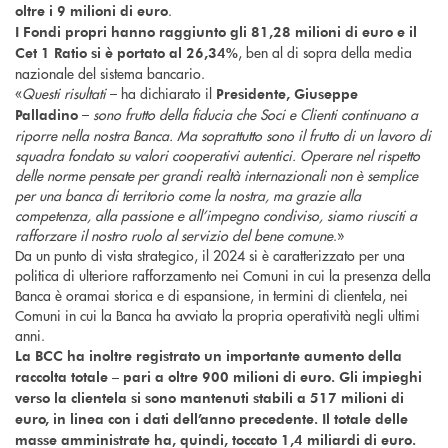
.
oltre i 9 milioni di euro
I Fondi propri hanno raggiunto gli 81,28 milioni di euro e il
, ben al di sopra della media
Cet 1 Ratio si è portato al 26,34%
nazionale del sistema bancario.
«
Questi risultati
– ha dichiarato il
Presidente, Giuseppe
–
sono frutto della fiducia che Soci e Clienti continuano a
Palladino
riporre nella nostra Banca. Ma soprattutto sono il frutto di un lavoro di
squadra fondato su valori cooperativi autentici. Operare nel rispetto
delle norme pensate per grandi realtà internazionali non è semplice
per una banca di territorio come la nostra, ma grazie alla
competenza, alla passione e all’impegno condiviso, siamo riusciti a
rafforzare il nostro ruolo al servizio del bene comune
.»
Da un punto di vista strategico, il 2024 si è caratterizzato per una
politica di ulteriore rafforzamento nei Comuni in cui la presenza della
Banca è oramai storica e di espansione, in termini di clientela, nei
Comuni in cui la Banca ha avviato la propria operatività negli ultimi
anni.
La BCC ha inoltre registrato un importante aumento della
raccolta totale – pari a oltre 900 milioni di euro. Gli impieghi
verso la clientela si sono mantenuti stabili a 517 milioni di
euro, in linea con i dati dell’anno precedente. Il totale delle
masse amministrate ha, quindi, toccato 1,4 miliardi di euro.