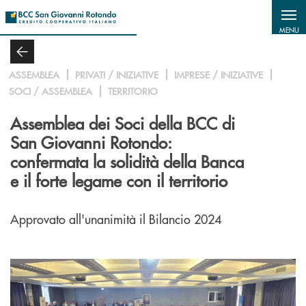
Salta al contenuto principale
MENU
ASSEMBLEA
PRIVATI / INIZIATIVE
IMPRESE / INIZIATIVE
SOCI / ASSEMBLEA
TERRITORIO
Assemblea dei Soci della BCC di
San Giovanni Rotondo:
confermata la solidità della Banca
e il forte legame con il territorio
Approvato all'unanimità il Bilancio 2024