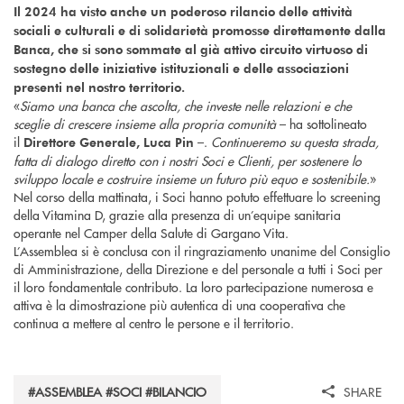
Il 2024 ha visto anche un poderoso rilancio delle attività
sociali e culturali e di solidarietà promosse direttamente dalla
Banca, che si sono sommate al già attivo circuito virtuoso di
sostegno delle iniziative istituzionali e delle associazioni
presenti nel nostro territorio.
«
Siamo una banca che ascolta, che investe nelle relazioni e che
sceglie di crescere insieme alla propria comunità
– ha sottolineato
il
–.
Continueremo su questa strada,
Direttore Generale, Luca Pin
fatta di dialogo diretto con i nostri Soci e Clienti, per sostenere lo
sviluppo locale e costruire insieme un futuro più equo e sostenibile.
»
Nel corso della mattinata, i Soci hanno potuto effettuare lo screening
della Vitamina D, grazie alla presenza di un’equipe sanitaria
operante nel Camper della Salute di Gargano Vita.
L’Assemblea si è conclusa con il ringraziamento unanime del Consiglio
di Amministrazione, della Direzione e del personale a tutti i Soci per
il loro fondamentale contributo. La loro partecipazione numerosa e
attiva è la dimostrazione più autentica di una cooperativa che
continua a mettere al centro le persone e il territorio.
#ASSEMBLEA #SOCI #BILANCIO
SHARE