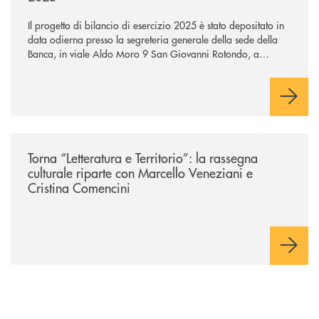
Il progetto di bilancio di esercizio 2025 è stato depositato in
data odierna presso la segreteria generale della sede della
Banca, in viale Aldo Moro 9 San Giovanni Rotondo, a
disposizione per la consultazione dei Soci.
/news/torna-letteratura-e-territorio-la-rassegna-culturale-riparte-con-ma
Torna “Letteratura e Territorio”: la rassegna
culturale riparte con Marcello Veneziani e
Cristina Comencini