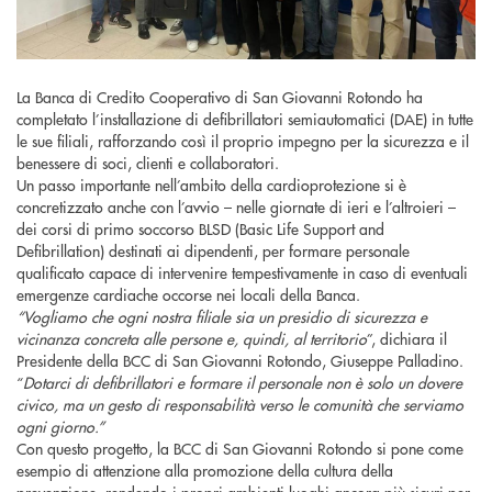
La Banca di Credito Cooperativo di San Giovanni Rotondo ha
completato l’installazione di defibrillatori semiautomatici (DAE) in tutte
le sue filiali, rafforzando così il proprio impegno per la sicurezza e il
benessere di soci, clienti e collaboratori.
Un passo importante nell’ambito della cardioprotezione si è
concretizzato anche con l’avvio – nelle giornate di ieri e l’altroieri –
dei corsi di primo soccorso BLSD (Basic Life Support and
Defibrillation) destinati ai dipendenti, per formare personale
qualificato capace di intervenire tempestivamente in caso di eventuali
emergenze cardiache occorse nei locali della Banca.
“Vogliamo che ogni nostra filiale sia un presidio di sicurezza e
vicinanza concreta alle persone e, quindi, al territorio
”, dichiara il
Presidente della BCC di San Giovanni Rotondo, Giuseppe Palladino.
“
Dotarci di defibrillatori e formare il personale non è solo un dovere
civico, ma un gesto di responsabilità verso le comunità che serviamo
ogni giorno.”
Con questo progetto, la BCC di San Giovanni Rotondo si pone come
esempio di attenzione alla promozione della cultura della
prevenzione, rendendo i propri ambienti luoghi ancora più sicuri per