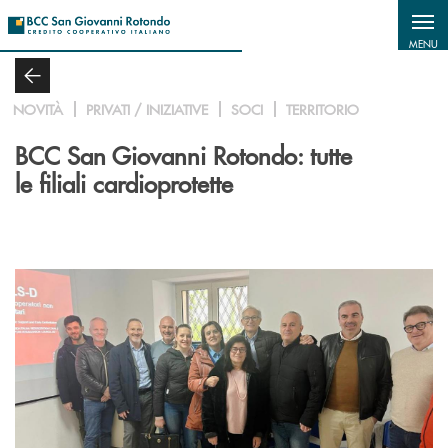
Salta al contenuto principale
MENU
NOVITÀ
PRIVATI / INIZIATIVE
SOCI
TERRITORIO
BCC San Giovanni Rotondo: tutte
le filiali cardioprotette