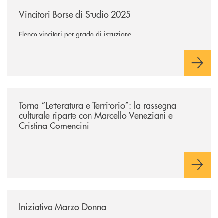
/news/vincitori-borse-di-studio-2025/
Vincitori Borse di Studio 2025
Elenco vincitori per grado di istruzione
/news/torna-letteratura-e-territorio-la-rassegna-culturale-riparte-con-ma
Torna “Letteratura e Territorio”: la rassegna
culturale riparte con Marcello Veneziani e
Cristina Comencini
/news/iniziativa-marzo-donna/
Iniziativa Marzo Donna