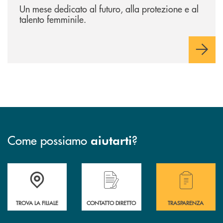
Un mese dedicato al futuro, alla protezione e al
talento femminile.
Come possiamo
?
aiutarti
Accedi all' elenco completo delle filiali della BCC San Giovanni Rotond
Hai bisogno di assistenza immediata? Contatta
Hai bisogno di alcuni
TROVA LA FILIALE
CONTATTO DIRETTO
TRASPARENZA