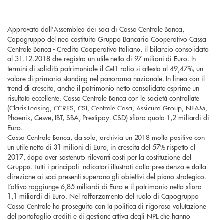
Approvato dall'Assemblea dei soci di Cassa Centrale Banca,
Capogruppo del neo costituito Gruppo Bancario Cooperativo Cassa
Centrale Banca - Credito Cooperativo Italiano, il bilancio consolidato
al 31.12.2018 che registra un utile netto di 97 milioni di Euro. In
termini di solidità patrimoniale il Cet1 ratio si attesta al 49,47%, un
valore di primario standing nel panorama nazionale. In linea con il
trend di crescita, anche il patrimonio netto consolidato esprime un
risultato eccellente. Cassa Centrale Banca con le società controllate
(Claris Leasing, CCRES, CSI, Centrale Casa, Assicura Group, NEAM,
Phoenix, Cesve, IBT, SBA, Prestipay, CSD) sfiora quota 1,2 miliardi di
Euro.
Cassa Centrale Banca, da sola, archivia un 2018 molto positivo con
un utile netto di 31 milioni di Euro, in crescita del 57% rispetto al
2017, dopo aver sostenuto rilevanti costi per la costituzione del
Gruppo. Tutti i principali indicatori illustrati dalla presidenza e dalla
direzione ai soci presenti superano gli obiettivi del piano strategico.
L’attivo raggiunge 6,85 miliardi di Euro e il patrimonio netto sfiora
1,1 miliardi di Euro. Nel rafforzamento del ruolo di Capogruppo
Cassa Centrale ha proseguito con la politica di rigorosa valutazione
del portafoglio crediti e di gestione attiva degli NPL che hanno