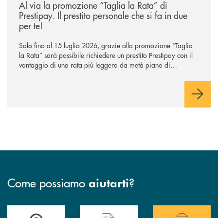
Al via la promozione “Taglia la Rata” di
Prestipay. Il prestito personale che si fa in due
per te!
Solo fino al 15 luglio 2026, grazie alla promozione “Taglia
la Rata” sarà possibile richiedere un prestito Prestipay con il
vantaggio di una rata più leggera da metà piano di
rimborso.
Come possiamo
?
aiutarti
Accedi all' elenco completo delle filiali della BCC San Giovanni Rotond
Hai bisogno di assistenza immediata? Contatta
Hai bisogno di alcuni