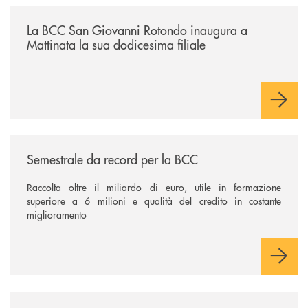
/news/la-bcc-san-giovanni-rotondo-inaugura-a-mattinata-la-sua-dodices
La BCC San Giovanni Rotondo inaugura a
Mattinata la sua dodicesima filiale
/news/semestrale-da-record-per-la-bcc/
Semestrale da record per la BCC
Raccolta oltre il miliardo di euro, utile in formazione
superiore a 6 milioni e qualità del credito in costante
miglioramento
/news/al-via-la-promozione-taglia-la-rata-di-prestipay-il-prestito-perso