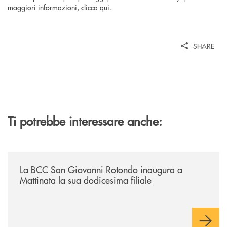
maggiori informazioni, clicca
qui.
SHARE
Ti potrebbe interessare anche:
/news/la-bcc-san-giovanni-rotondo-inaugura-a-mattinata-la-sua-dodices
La BCC San Giovanni Rotondo inaugura a
Mattinata la sua dodicesima filiale