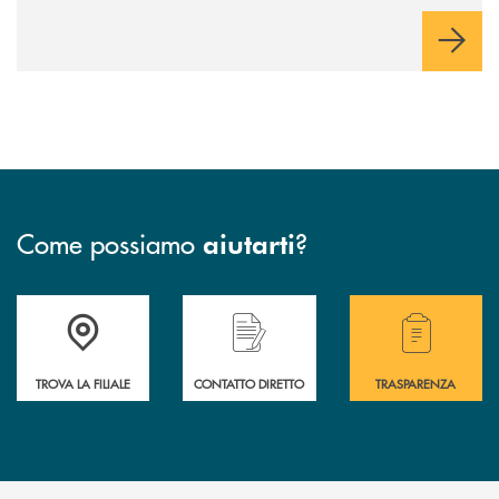
Come possiamo
?
aiutarti
Accedi all' elenco completo delle filiali della BCC San Giovanni Rotond
Hai bisogno di assistenza immediata? Contatta
Hai bisogno di alcuni
TROVA LA FILIALE
CONTATTO DIRETTO
TRASPARENZA