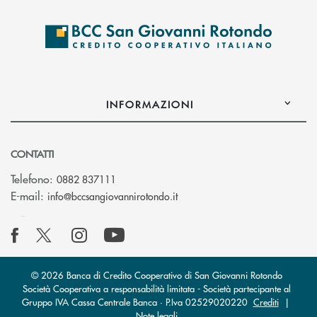
INFORMAZIONI
CONTATTI
Telefono:
0882 837111
(si apre l’app di posta elettr
E-mail:
info@bccsangiovannirotondo.it
© 2026 Banca di Credito Cooperativo di San Giovanni Rotondo
Società Cooperativa a responsabilità limitata - Società partecipante al
Gruppo IVA Cassa Centrale Banca · P.Iva 02529020220
Crediti
|
Note legali