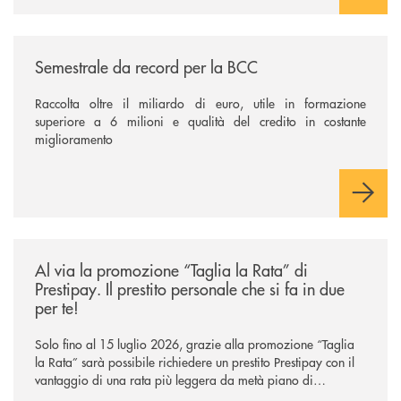
/news/semestrale-da-record-per-la-bcc/
Semestrale da record per la BCC
Raccolta oltre il miliardo di euro, utile in formazione
superiore a 6 milioni e qualità del credito in costante
miglioramento
/news/al-via-la-promozione-taglia-la-rata-di-prestipay-il-prestito-perso
Al via la promozione “Taglia la Rata” di
Prestipay. Il prestito personale che si fa in due
per te!
Solo fino al 15 luglio 2026, grazie alla promozione “Taglia
la Rata” sarà possibile richiedere un prestito Prestipay con il
vantaggio di una rata più leggera da metà piano di
rimborso.