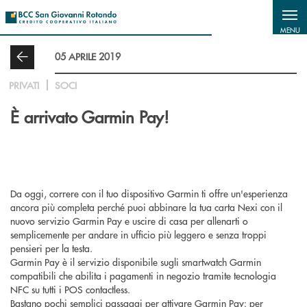
Salta al contenuto principale
MENU
05 APRILE 2019
PRIVATI
SOCI
È arrivato Garmin Pay!
Da oggi, correre con il tuo dispositivo Garmin ti offre un'esperienza
ancora più completa perché puoi abbinare la tua carta Nexi con il
nuovo servizio Garmin Pay e uscire di casa per allenarti o
semplicemente per andare in ufficio più leggero e senza troppi
pensieri per la testa.
Garmin Pay è il servizio disponibile sugli smartwatch Garmin
compatibili che abilita i pagamenti in negozio tramite tecnologia
NFC su tutti i POS contactless.
Bastano pochi semplici passaggi per attivare Garmin Pay: per