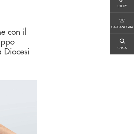
UTILITY
UTILITY
GARGANO VITA
GARGANO VITA
e con il
uppo
CERCA
a Diocesi
CERCA