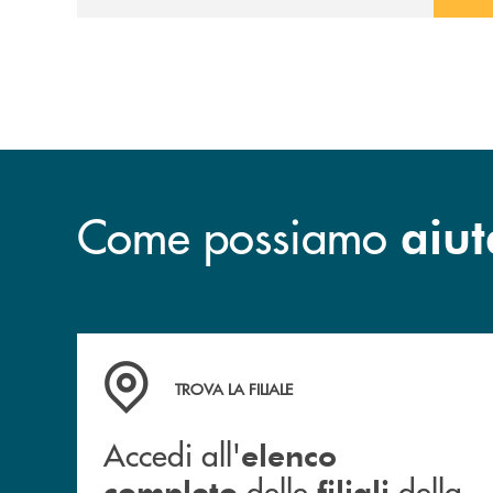
Come possiamo
aiut
Accedi all' elenco completo delle filiali dell
TROVA LA FILIALE
Accedi all'
elenco
delle
della
completo
filiali