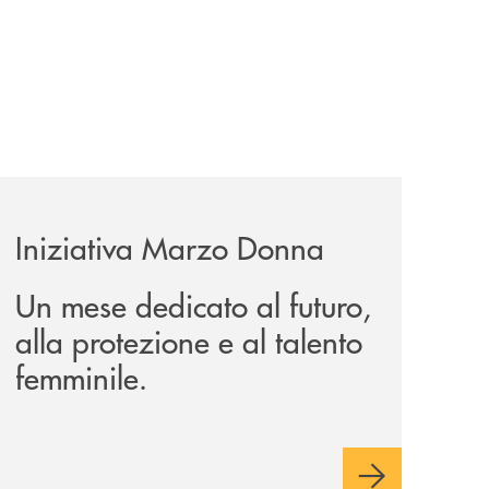
ale-riparte-con-marcello-veneziani-e-cristina-comencini/
news/iniziativa-marzo-donna/
Iniziativa Marzo Donna
Un mese dedicato al futuro,
alla protezione e al talento
femminile.