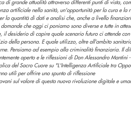
a di grande attualità attraverso differenti punti di vista, co
genza artificiale nella sanità, un'opportunità per la cura e la
r la quantità di dati e analisi che, anche a livello finanziar
 domande che oggi ci poniamo sono diverse e tutte in attesa
il desiderio di capire quale scenario futuro ci attende con 
izio della persona. E quale utilizzo, oltre all’ambito sanitari
farne. Pensiamo ad esempio alla criminalità finanziaria. Il d
ntemente aperto e le riflessioni di Don Alessandro Mantini 
olica del Sacro Cuore su "L'Intelligenza Artificiale tra Oppor
o utili per offrire uno spunto di riflessione
iovani sul valore di questa nuova rivoluzione digitale e uma