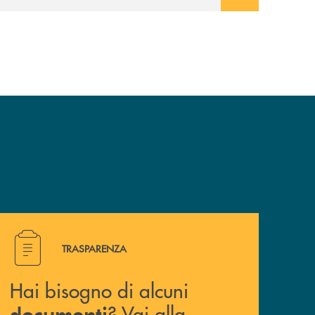
Hai bisogno di alcuni documenti ? Vai alla pagina della 
TRASPARENZA
Hai bisogno di alcuni
? Vai alla
documenti