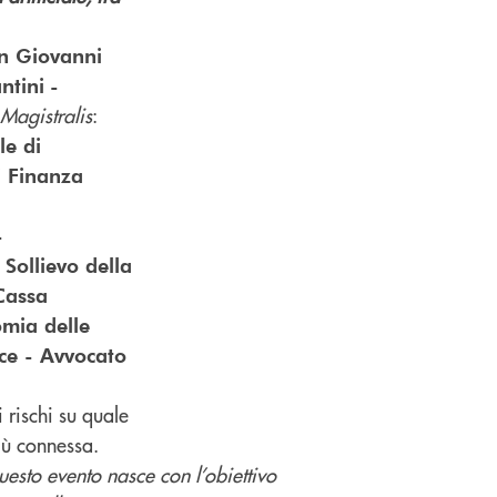
an Giovanni
ntini
-
 Magistralis
:
le di
 Finanza
-
Sollievo della
Cassa
omia delle
ce - Avvocato
i rischi su quale
 più connessa.
uesto
evento
nasce
con
l’obiettivo