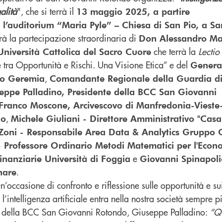
alità
", che si terrà il
13 maggio 2025, a partire
o l’auditorium “Maria Pyle” – Chiesa di San Pio, a S
rà
la
partecipazione
straordinaria
di
Don Alessandro Ma
che terrà la
Lectio
Università Cattolica del Sacro Cuore
le tra Opportunità e Rischi. Una Visione Etica” e del
Genera
,
io Geremia
Comandante Regionale della Guardia di
eppe Palladino, Presidente della BCC San Giovanni
Franco Moscone, Arcivescovo di Manfredonia-Vieste
,
do
Michele Giuliani - Direttore Amministrativo "Casa 
Zoni - Responsabile Area Data & Analytics Gruppo 
 - Professore Ordinario Metodi Matematici per l'Econ
e
Finanziarie Università di Foggia
Giovanni Spinapoli
.
inare
n’occasione di confronto e riflessione sulle opportunità e su
e l’intelligenza artificiale entra nella nostra società sempre
della
BCC
San
Giovanni
Rotondo,
Giuseppe
Palladino:
“Q