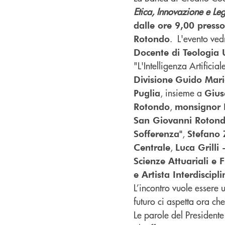
Etica, Innovazione e Leg
dalle ore 9,00 press
.
L'evento
ved
Rotondo
Docente di Teologia 
"L'Intelligenza Artificia
Divisione
Guido Mar
, insieme a
Puglia
Gius
,
Rotondo
monsignor 
San Giovanni Roton
,
Sofferenza"
Stefano 
,
Centrale
Luca Grilli
Scienze Attuariali e 
e Artista Interdiscipl
L’incontro vuole essere u
futuro ci aspetta ora ch
Le
parole
del
Presidente