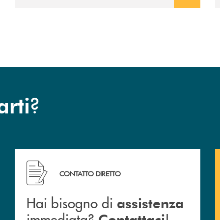
?
arti
a BCC San Giovanni Rotondo.
Hai bisogno di assistenza immediata? Contattaci !
CONTATTO DIRETTO
Hai bisogno di
assistenza
immediata?
!
Contattaci