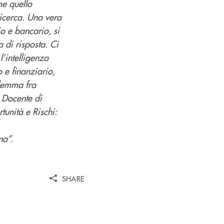
me quello
 ricerca. Una vera
io e bancario, si
 di risposta. Ci
l’intelligenza
o e finanziario,
ilemma fra
- Docente di
tunità e Rischi:
na”.
SHARE