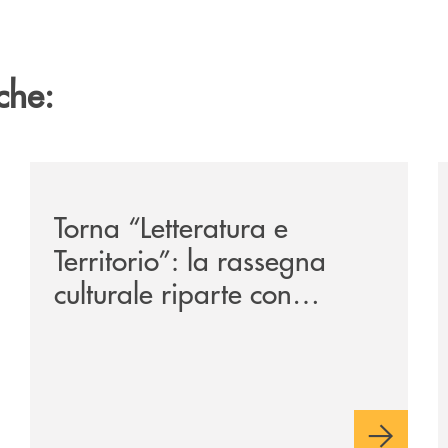
che:
/news/torna-letteratura-e-territorio-la-rassegna-cultur
/
Torna “Letteratura e
Territorio”: la rassegna
culturale riparte con
Marcello Veneziani e
Cristina Comencini