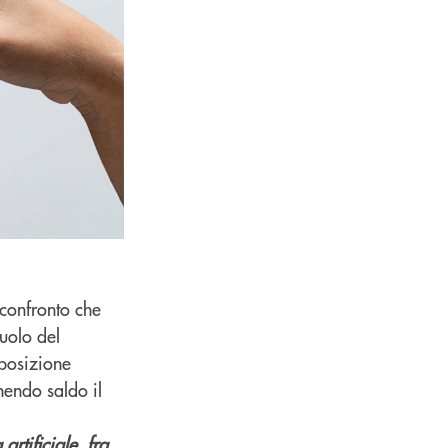
 confronto che
ruolo del
 posizione
nendo saldo il
 artificiale, fra