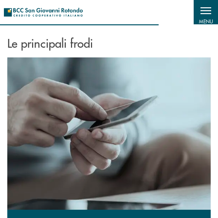
Salta al contenuto principale
MENU
Le principali frodi