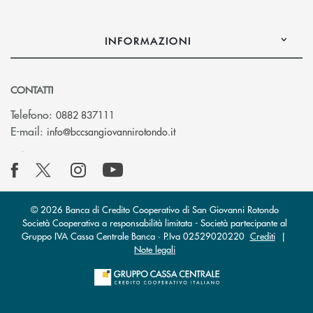
INFORMAZIONI
CONTATTI
Telefono:
0882 837111
(si apre l’app di posta elettr
E-mail:
info@bccsangiovannirotondo.it
© 2026 Banca di Credito Cooperativo di San Giovanni Rotondo
Società Cooperativa a responsabilità limitata - Società partecipante al
Gruppo IVA Cassa Centrale Banca · P.Iva 02529020220
Crediti
|
Note legali