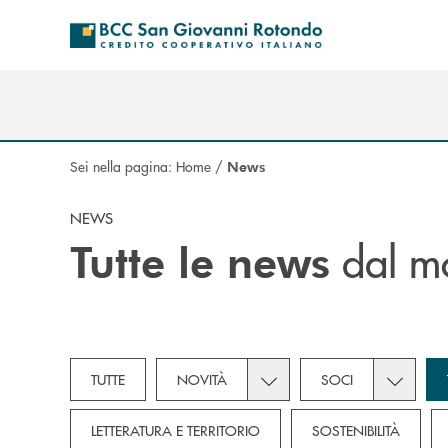
Salta al contenuto principale
Sei nella pagina:
Home
/
News
NEWS
dal m
Tutte le news
Toggle subcategories dropd
Toggle su
TUTTE
NOVITÀ
SOCI
LETTERATURA E TERRITORIO
SOSTENIBILITÀ