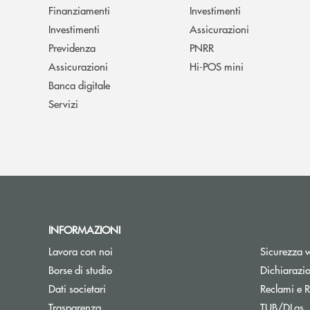
Finanziamenti
Investimenti
Investimenti
Assicurazioni
Previdenza
PNRR
Assicurazioni
Hi-POS mini
Banca digitale
Servizi
INFORMAZIONI
Lavora con noi
Sicurezza 
Apre una nuova finestra
Borse di studio
Dichiarazio
Dati societari
Reclami e R
Trasparenza
TUB/DLgs. 