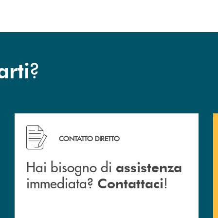
?
arti
a BCC San Giovanni Rotondo.
Hai bisogno di assistenza immediata? Contattaci !
CONTATTO DIRETTO
Hai bisogno di
assistenza
immediata?
!
Contattaci