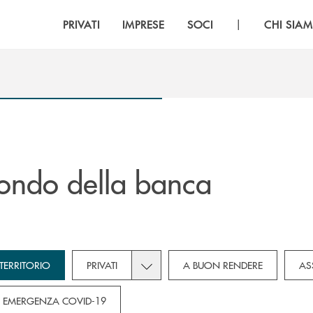
|
PRIVATI
IMPRESE
SOCI
CHI SIA
ondo della banca
own for Novità
bcategories dropdown for Soci
Toggle subcategories dropdown for P
TERRITORIO
PRIVATI
A BUON RENDERE
AS
EMERGENZA COVID-19