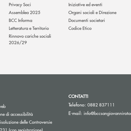
Privacy Soci
Iniziative ed eventi
Assemblea 2025
Organi sociali e Direzione
BCC Informa
Documenti societari
Letteratura e Territorio
Codice Etico
Rinnovo cariche sociali
2026/29
CONTATTI
Telefono:
0882 837111
web
E-mail:
info@bccsangiovanniroto
ne di accessibilità
isoluzione delle Controversie
231 (con registrazione)