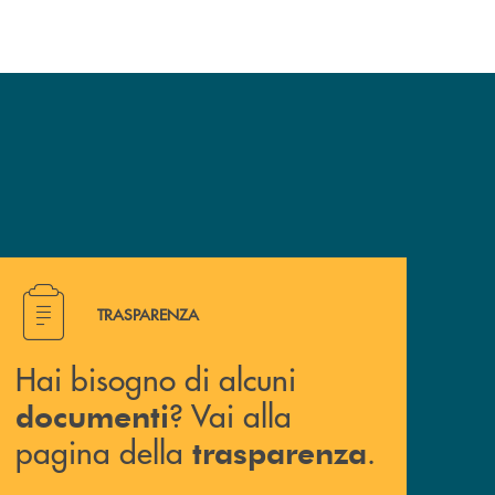
Hai bisogno di alcuni documenti ? Vai alla pagina della 
TRASPARENZA
Hai bisogno di alcuni
? Vai alla
documenti
pagina della
.
trasparenza