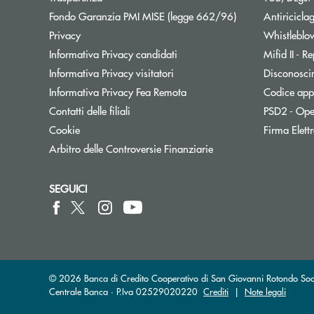
Apre una nuova f
Fondo Garanzia PMI MISE (legge 662/96)
Antiricicla
Privacy
Whistleblo
Informativa Privacy candidati
Mifid II - 
Informativa Privacy visitatori
Disconosci
Informativa Privacy Fea Remota
Codice appa
Contatti delle filiali
PSD2 - Ope
Cookie
Firma Elet
Apre una nuova finest
Arbitro delle Controversie Finanziarie
SEGUICI
© 2026 Banca di Credito Cooperativo di San Giovanni Rotondo Societ
Centrale Banca · P.Iva 02529020220
Crediti
|
Note legali