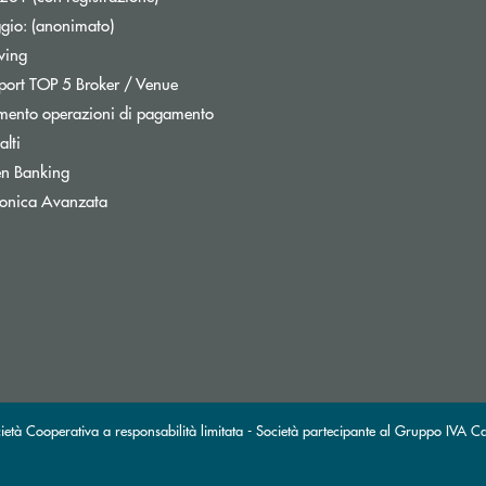
inestra
ggio: (anonimato)
wing
Report TOP 5 Broker / Venue
mento operazioni di pagamento
lti
Apre una nuova finestra
n Banking
tronica Avanzata
ra
à Cooperativa a responsabilità limitata - Società partecipante al Gruppo IVA C