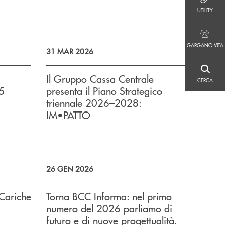
UTILITY
UTILITY
GARGANO VITA
GARGANO VITA
31 MAR 2026
CERCA
Il Gruppo Cassa Centrale
CERCA
25
presenta il Piano Strategico
triennale 2026–2028:
IM•PATTO
26 GEN 2026
 Cariche
Torna BCC Informa: nel primo
numero del 2026 parliamo di
futuro e di nuove progettualità.