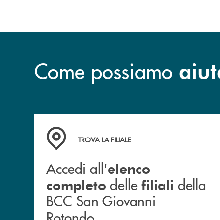
Come possiamo
aiut
Accedi all' elenco completo delle filiali dell
TROVA LA FILIALE
Accedi all'
elenco
delle
della
completo
filiali
BCC San Giovanni
Rotondo.